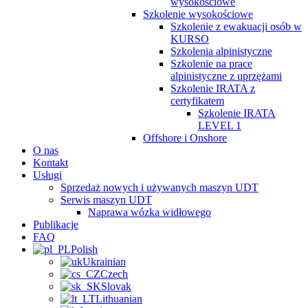
wysokościowe
Szkolenie wysokościowe
Szkolenie z ewakuacji osób w
KURSO
Szkolenia alpinistyczne
Szkolenie na prace
alpinistyczne z uprzężami
Szkolenie IRATA z
certyfikatem
Szkolenie IRATA
LEVEL 1
Offshore i Onshore
O nas
Kontakt
Usługi
Sprzedaż nowych i używanych maszyn UDT
Serwis maszyn UDT
Naprawa wózka widłowego
Publikacje
FAQ
Polish
Ukrainian
Czech
Slovak
Lithuanian