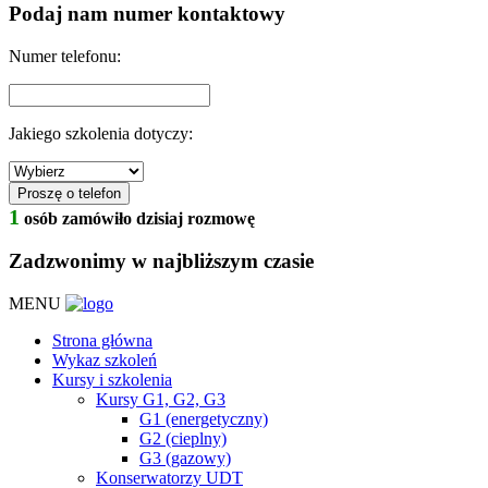
Podaj nam numer kontaktowy
Numer telefonu:
Jakiego szkolenia dotyczy:
1
osób zamówiło dzisiaj rozmowę
Zadzwonimy w najbliższym czasie
MENU
Strona główna
Wykaz szkoleń
Kursy i szkolenia
Kursy G1, G2, G3
G1 (energetyczny)
G2 (cieplny)
G3 (gazowy)
Konserwatorzy UDT