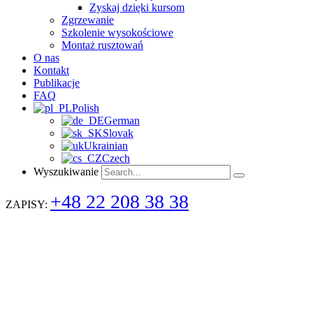
Zyskaj dzięki kursom
Zgrzewanie
Szkolenie wysokościowe
Montaż rusztowań
O nas
Kontakt
Publikacje
FAQ
Polish
German
Slovak
Ukrainian
Czech
Wyszukiwanie
+48 22 208 38 38
ZAPISY: