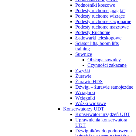
Podnośniki koszowe
Podesty ruchome „pająki”
Podesty ruchome wiszące
Podesty ruchome stacjonarne
Podesty ruchome masztowe
Podesty Ruchome
Ładowarki teleskopowe
Scissor lifts, boom lifts
training
Suwnice
Obsługa suwnicy
Czynności zakazane
Zwyżki
Żurawie
Żurawie HDS
Dźwigi – żurawie samojezdne
Wciągarki
Wciągniki
Wózki widłowe
Konserwatorzy UDT
Konserwator urządzeń UDT
Uprawnienia konserwatora
UDT
Dźwigników do podnoszenia