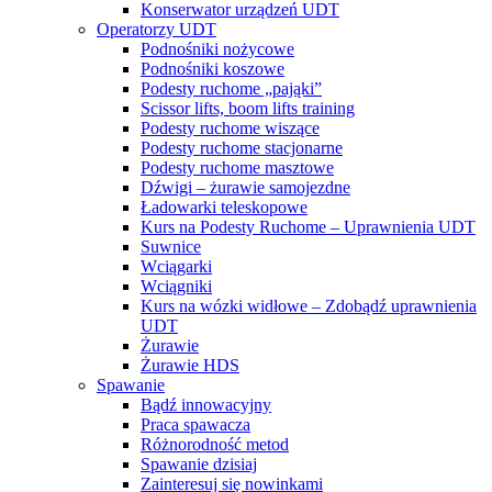
Konserwator urządzeń UDT
Operatorzy UDT
Podnośniki nożycowe
Podnośniki koszowe
Podesty ruchome „pająki”
Scissor lifts, boom lifts training
Podesty ruchome wiszące
Podesty ruchome stacjonarne
Podesty ruchome masztowe
Dźwigi – żurawie samojezdne
Ładowarki teleskopowe
Kurs na Podesty Ruchome – Uprawnienia UDT
Suwnice
Wciągarki
Wciągniki
Kurs na wózki widłowe – Zdobądź uprawnienia
UDT
Żurawie
Żurawie HDS
Spawanie
Bądź innowacyjny
Praca spawacza
Różnorodność metod
Spawanie dzisiaj
Zainteresuj się nowinkami