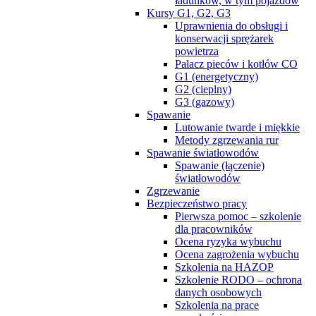
ładunków, w tym pojazdów
Kursy G1, G2, G3
Uprawnienia do obsługi i
konserwacji sprężarek
powietrza
Palacz pieców i kotłów CO
G1 (energetyczny)
G2 (cieplny)
G3 (gazowy)
Spawanie
Lutowanie twarde i miękkie
Metody zgrzewania rur
Spawanie światłowodów
Spawanie (łączenie)
światłowodów
Zgrzewanie
Bezpieczeństwo pracy
Pierwsza pomoc – szkolenie
dla pracowników
Ocena ryzyka wybuchu
Ocena zagrożenia wybuchu
Szkolenia na HAZOP
Szkolenie RODO – ochrona
danych osobowych
Szkolenia na prace