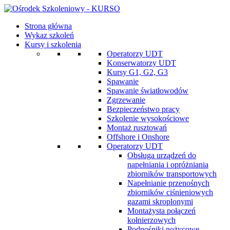
Strona główna
Wykaz szkoleń
Kursy i szkolenia
Operatorzy UDT
Konserwatorzy UDT
Kursy G1, G2, G3
Spawanie
Spawanie światłowodów
Zgrzewanie
Bezpieczeństwo pracy
Szkolenie wysokościowe
Montaż rusztowań
Offshore i Onshore
Operatorzy UDT
Obsługa urządzeń do
napełniania i opróżniania
zbiorników transportowych
Napełnianie przenośnych
zbiorników ciśnieniowych
gazami skroplonymi
Montażysta połączeń
kołnierzowych
Podnośniki nożycowe