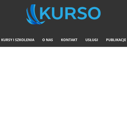
KURSY I SZKOLENIA
O NAS
KONTAKT
USŁUGI
PUBLIKACJE
na ładowarki teles