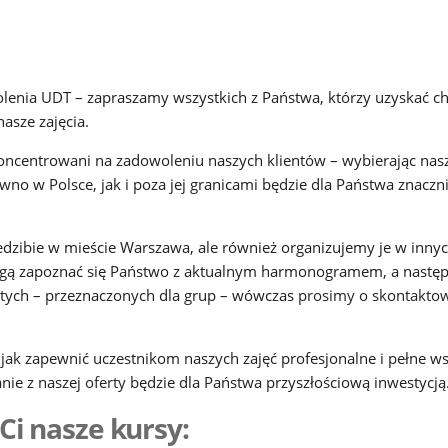
enia UDT – zapraszamy wszystkich z Państwa, którzy uzyskać chc
asze zajęcia.
oncentrowani na zadowoleniu naszych klientów – wybierając nas
no w Polsce, jak i poza jej granicami będzie dla Państwa znacznie
zibie w mieście Warszawa, ale również organizujemy je w innych 
mogą zapoznać się Państwo z aktualnym harmonogramem, a następni
ętych – przeznaczonych dla grup – wówczas
prosimy o skontaktow
jak zapewnić uczestnikom naszych zajęć profesjonalne i pełne w
nie z naszej
oferty
będzie dla Państwa przyszłościową inwestycją
Ci nasze kursy: