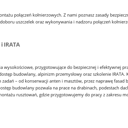
ontażu połączeń kołnierzowych.
Z nami poznasz zasady bezpieczne
 doboru uszczelek oraz wykonywania i nadzoru połączeń kołnier
 i IRATA
wysokościowe, przygotowujące do bezpiecznej i efektywnej pra
ostęp budowlany, alpinizm przemysłowy oraz szkolenie IRATA. Ka
h zadań – od konserwacji anten i masztów, przez naprawę fasad 
stęp budowlany pozwala na prace na drabinach, podestach dac
ntażu rusztowań, gdzie przygotowujemy do pracy z zakresu mo