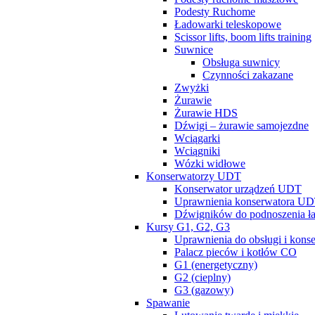
Podesty Ruchome
Ładowarki teleskopowe
Scissor lifts, boom lifts training
Suwnice
Obsługa suwnicy
Czynności zakazane
Zwyżki
Żurawie
Żurawie HDS
Dźwigi – żurawie samojezdne
Wciągarki
Wciągniki
Wózki widłowe
Konserwatorzy UDT
Konserwator urządzeń UDT
Uprawnienia konserwatora U
Dźwigników do podnoszenia ł
Kursy G1, G2, G3
Uprawnienia do obsługi i konse
Palacz pieców i kotłów CO
G1 (energetyczny)
G2 (cieplny)
G3 (gazowy)
Spawanie