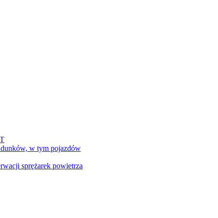
DT
adunków, w tym pojazdów
rwacji sprężarek powietrza