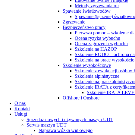
Lutowanie twarde i miękkie
Metody zgrzewania rur
Spawanie światłowodów
Spawanie (łączenie) światłow
Zgrzewanie
Bezpieczeństwo pracy
Pierwsza pomoc – szkolenie d
Ocena ryzyka wybuchu
Ocena zagrożenia wybuchu
Szkolenia na HAZOP
Szkolenie RODO – ochrona d
Szkolenia na prace wysokości
Szkolenie wysokościowe
Szkolenie z ewakuacji osób 
Szkolenia alpinistyczne
Szkolenie na prace alpinistycz
Szkolenie IRATA z certyfikate
Szkolenie IRATA LEVE
Offshore i Onshore
O nas
Kontakt
Usługi
Sprzedaż nowych i używanych maszyn UDT
Serwis maszyn UDT
Naprawa wózka widłowego