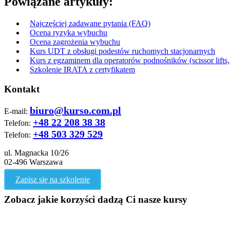
Powiązane artykuły:
Najczęściej zadawane pytania (FAQ)
Ocena ryzyka wybuchu
Ocena zagrożenia wybuchu
Kurs UDT z obsługi podestów ruchomych stacjonarnych
Kurs z egzaminem dla operatorów podnośników (scissor lifts, 
Szkolenie IRATA z certyfikatem
Kontakt
biuro@kurso.com.pl
E-mail:
+48 22 208 38 38
Telefon:
+48 503 329 529
Telefon:
ul. Magnacka 10/26
02-496 Warszawa
Zapisz się na szkolenie
Zobacz jakie korzyści dadzą Ci nasze kursy