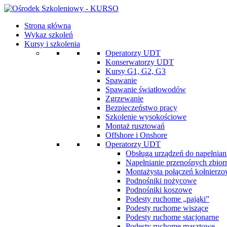
Strona główna
Wykaz szkoleń
Kursy i szkolenia
Operatorzy UDT
Konserwatorzy UDT
Kursy G1, G2, G3
Spawanie
Spawanie światłowodów
Zgrzewanie
Bezpieczeństwo pracy
Szkolenie wysokościowe
Montaż rusztowań
Offshore i Onshore
Operatorzy UDT
Obsługa urządzeń do napełnian
Napełnianie przenośnych zbio
Montażysta połączeń kołnierz
Podnośniki nożycowe
Podnośniki koszowe
Podesty ruchome „pająki”
Podesty ruchome wiszące
Podesty ruchome stacjonarne
Podesty ruchome masztowe