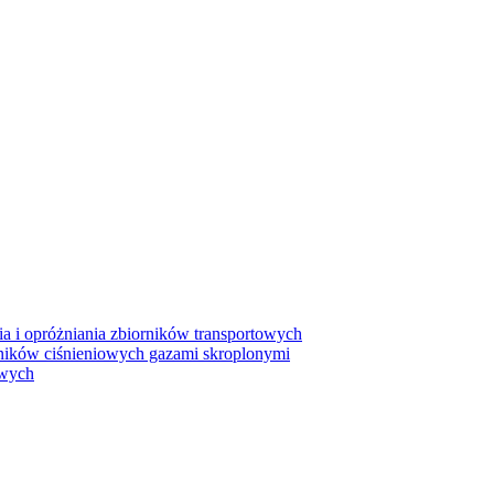
ia i opróżniania zbiorników transportowych
rników ciśnieniowych gazami skroplonymi
owych