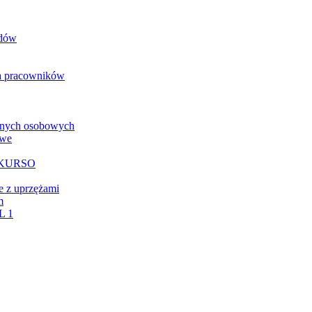
odów
la pracowników
anych osobowych
owe
w KURSO
ne z uprzężami
m
L 1