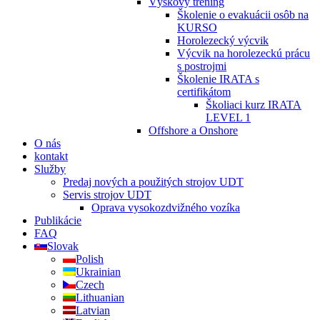
Výškový tréning
Školenie o evakuácii osôb na
KURSO
Horolezecký výcvik
Výcvik na horolezeckú prácu
s postrojmi
Školenie IRATA s
certifikátom
Školiaci kurz IRATA
LEVEL 1
Offshore a Onshore
O nás
kontakt
Služby
Predaj nových a použitých strojov UDT
Servis strojov UDT
Oprava vysokozdvižného vozíka
Publikácie
FAQ
Slovak
Polish
Ukrainian
Czech
Lithuanian
Latvian