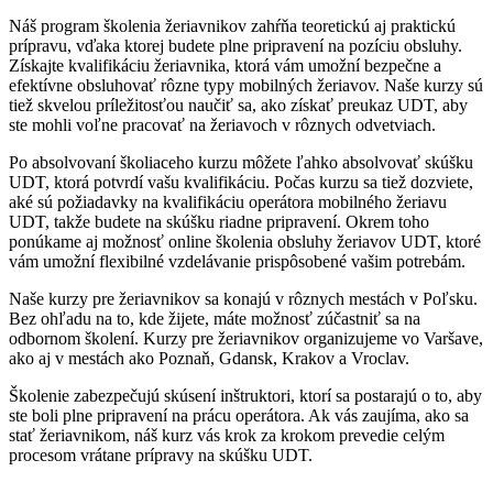
Náš program školenia žeriavnikov zahŕňa teoretickú aj praktickú
prípravu, vďaka ktorej budete plne pripravení na pozíciu obsluhy.
Získajte kvalifikáciu žeriavnika, ktorá vám umožní bezpečne a
efektívne obsluhovať rôzne typy mobilných žeriavov. Naše kurzy sú
tiež skvelou príležitosťou naučiť sa, ako získať preukaz UDT, aby
ste mohli voľne pracovať na žeriavoch v rôznych odvetviach.
Po absolvovaní školiaceho kurzu môžete ľahko absolvovať skúšku
UDT, ktorá potvrdí vašu kvalifikáciu. Počas kurzu sa tiež dozviete,
aké sú požiadavky na kvalifikáciu operátora mobilného žeriavu
UDT, takže budete na skúšku riadne pripravení. Okrem toho
ponúkame aj možnosť online školenia obsluhy žeriavov UDT, ktoré
vám umožní flexibilné vzdelávanie prispôsobené vašim potrebám.
Naše kurzy pre žeriavnikov sa konajú v rôznych mestách v Poľsku.
Bez ohľadu na to, kde žijete, máte možnosť zúčastniť sa na
odbornom školení. Kurzy pre žeriavnikov organizujeme vo Varšave,
ako aj v mestách ako Poznaň, Gdansk, Krakov a Vroclav.
Školenie zabezpečujú skúsení inštruktori, ktorí sa postarajú o to, aby
ste boli plne pripravení na prácu operátora. Ak vás zaujíma, ako sa
stať žeriavnikom, náš kurz vás krok za krokom prevedie celým
procesom vrátane prípravy na skúšku UDT.