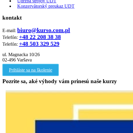
Údržba strojov UDT
Konzervátorský preukaz UDT
kontakt
biuro@kurso.com.pl
E-mail:
+48 22 208 38 38
Telefón:
+48 503 329 529
Telefón:
ul. Magnacka 10/26
02-496 Varšava
Prihláste sa na školenie
Pozrite sa, aké výhody vám prinesú naše kurzy