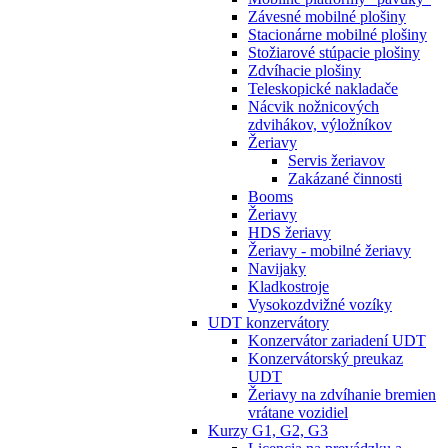
Závesné mobilné plošiny
Stacionárne mobilné plošiny
Stožiarové stúpacie plošiny
Zdvíhacie plošiny
Teleskopické nakladače
Nácvik nožnicových
zdvihákov, výložníkov
Žeriavy
Servis žeriavov
Zakázané činnosti
Booms
Žeriavy
HDS žeriavy
Žeriavy - mobilné žeriavy
Navijaky
Kladkostroje
Vysokozdvižné vozíky
UDT konzervátory
Konzervátor zariadení UDT
Konzervátorský preukaz
UDT
Žeriavy na zdvíhanie bremien
vrátane vozidiel
Kurzy G1, G2, G3