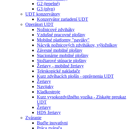
G2 (tepelné)
G3 (plyn)
UDT konzervátory
Konzervátor zariadení UDT
Operátori UDT
Nožnicové zdviháky
Vzdušné pracovné plošiny
Mobilné platformy "pavúky"
Nácvik nožnicových zdvihákov, výložníkov
Závesné mobilné plošiny
Stacionárne mobilné plošiny
Stožiarové stúpacie plošiny
Žeriavy - mobilné žeriavy
Teleskopické nakladače
Kurz zdvíhacích plošín - oprávnenia UDT
Žeriavy
Navijaky
Kladkostroje
Kurz vysokozdvižného vozíka - Získajte preukaz
UDT
Žeriavy
HDS žeriavy
Zváranie
Buďte inovatívni
Práca zvárača