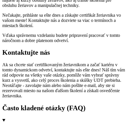
nájdete aj kurzy obsluhy žeriavov, ako aj ďalšie školenia pre
obsluhu žeriavov a manipulačnej techniky.
Nečakajte, prihláste sa ešte dnes a získajte certifikát žeriavnika vo
vašom meste! Kontaktujte nás a dozviete sa viac o termínoch a
miestach školení.
Vďaka správnemu vzdelaniu budete pripravení pracovať v tomto
náročnom a dobre platenom odvetví.
Kontaktujte nás
Ak sa chcete stať certifikovaným žeriavnikom a začať kariéru v
tomto dynamickom odvetví, kontaktujte nás ešte dnes! Náš tím vám
rád odpovie na všetky vaše otázky, pomôže vám vybrať správny
kurz a vysvetlí, ako celý proces školenia a skúšky UDT prebieha.
Neotáľajte - zavolajte nám alebo nám pošlite e-mail, aby ste si
rezervovali miesto na našom ďalšom školení a získali osvedčenie
žeriavnika.
Často kladené otázky (FAQ)