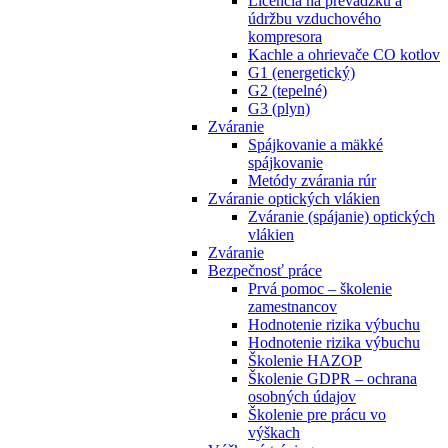
Licencia na prevádzku a
údržbu vzduchového
kompresora
Kachle a ohrievače CO kotlov
G1 (energetický)
G2 (tepelné)
G3 (plyn)
Zváranie
Spájkovanie a mäkké
spájkovanie
Metódy zvárania rúr
Zváranie optických vlákien
Zváranie (spájanie) optických
vlákien
Zváranie
Bezpečnosť práce
Prvá pomoc – školenie
zamestnancov
Hodnotenie rizika výbuchu
Hodnotenie rizika výbuchu
Školenie HAZOP
Školenie GDPR – ochrana
osobných údajov
Školenie pre prácu vo
výškach