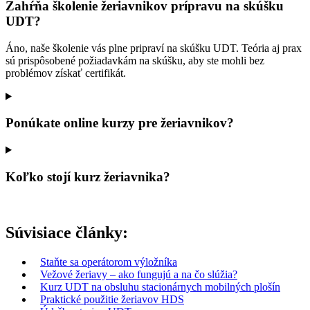
Zahŕňa školenie žeriavnikov prípravu na skúšku
UDT?
Áno, naše školenie vás plne pripraví na skúšku UDT. Teória aj prax
sú prispôsobené požiadavkám na skúšku, aby ste mohli bez
problémov získať certifikát.
Ponúkate online kurzy pre žeriavnikov?
Koľko stojí kurz žeriavnika?
Súvisiace články:
Staňte sa operátorom výložníka
Vežové žeriavy – ako fungujú a na čo slúžia?
Kurz UDT na obsluhu stacionárnych mobilných plošín
Praktické použitie žeriavov HDS