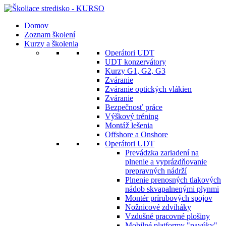
Domov
Zoznam školení
Kurzy a školenia
Operátori UDT
UDT konzervátory
Kurzy G1, G2, G3
Zváranie
Zváranie optických vlákien
Zváranie
Bezpečnosť práce
Výškový tréning
Montáž lešenia
Offshore a Onshore
Operátori UDT
Prevádzka zariadení na
plnenie a vyprázdňovanie
prepravných nádrží
Plnenie prenosných tlakových
nádob skvapalnenými plynmi
Montér prírubových spojov
Nožnicové zdviháky
Vzdušné pracovné plošiny
Mobilné platformy "pavúky"