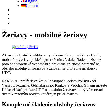
English
German
Žeriavy - mobilné žeriavy
Ak sa chcete stať kvalifikovaným žeriavnikom, náš kurz obsluhy
mobilného žeriavu je ideálnym riešením. Vďaka školeniu získate
potrebné teoretické vedomosti a praktické zručnosti potrebné na
obsluhu mobilných žeriavov a zároveň sa pripravíte na skúšku
UDT.
Naše kurzy pre žeriavnikov sú dostupné v celom Poľsku - od
Varšavy, Poznane, Gdanska až po Krakov a Vroclav. S nami môžete
ľahko získať preukaz UDT na obsluhu žeriavov, ktorý vám otvorí
dvere k mnohým novým kariérnym príležitostiam.
Komplexné školenie obsluhy žeriavov