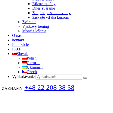
Rôzne metódy
Dnes zváranie
Zaujímajte sa o novinky
Získajte vďaka kurzom
Zváranie
Výškový tréning
Montáž lešenia
O nás
kontakt
Publikácie
FAQ
Slovak
Polish
German
Ukrainian
Czech
Vyhľadávanie
+48 22 208 38 38
ZÁZNAMY: